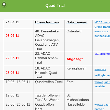
Quad-Trial
24.04.11
Cross Rennen
Osterrennen
MCCAhrens
Cross-Bah
48. Bennebeker
Ostenfeld
www.msc-
08.05.11
ADAC
bennebek.d
Geländewagen,
Quad und ATV
Trial
23. ADAC
MC Südermar
22.05.11
Dithmarschen-
Abgesagt
Trial
18. ADAC
Kellinghusen
www.ac-
28.05.11
Holstein Quad-
kellinghuse
Trial
10.06.-13.06.11
Quadtreffen Zetel
Zetel
www.quadf
zetel.de
19.06.11
Tag der offenen
St.
Tür / St. Woche
Michaelisdonn
23.06.-26.06.11
Quadtreffen
Hasselfelde
www.quad-f
Harz
harz.de