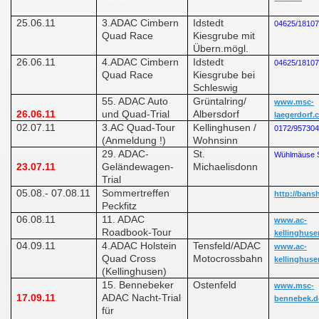
25.06.11
3.ADAC Cimbern
Idstedt
04625/1810
Quad Race
Kiesgrube mit
Übern.mögl.
26.06.11
4.ADAC Cimbern
Idstedt
04625/1810
Quad Race
Kiesgrube bei
Schleswig
55. ADAC Auto
Grüntalring/
www.msc-
26.06.11
und Quad-Trial
Albersdorf
laegerdorf
02.07.11
3.AC Quad-Tour
Kellinghusen /
0172/95730
(Anmeldung !)
Wohnsinn
29. ADAC-
St.
Wühlmäuse S
23.07.11
Geländewagen-
Michaelisdonn
Trial
05.08.- 07.08.11
Sommertreffen
http://bans
Peckfitz
06.08.11
11. ADAC
www.ac-
Roadbook-Tour
kellinghuse
04.09.11
4.ADAC Holstein
Tensfeld/ADAC
www.ac-
Quad Cross
Motocrossbahn
kellinghuse
(Kellinghusen)
15. Bennebeker
Ostenfeld
www.msc-
17.09.11
ADAC Nacht-Trial
bennebek.d
für