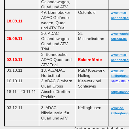
Geländewagen,
Quad und ATV
49. Bennebeker
Ostenfeld
www.msc-
ADAC Gelände-
bennebek.d
18.09.11
wagen, Quad
und ATV Trial
30. ADAC
St.
www.wuehl
25.09.11
Geländewagen-
Michaelisdonn
offroad.de
Quad und ATV-
Trial
3. Bennebeker
www.msc-
02.10.11
ADAC-Quad und
Eckernförde
bennebek.d
ATV Trial
03.10.11
13. AC/ADAC
Puls/ Kieswerk
www.ac-
Herbsttrial
Holling
kellinghuse
16.10.11
3.ADAC Cimbern
Kieswerk bei
04625/1810
Quad Cross
Schleswig
18.11.- 20.11.11
Abschlußtreffen
http://bans
Peckfitz
03.12.11
3. ADAC-
Kellinghusen
www.ac-
Nikolaustrial für
kellinghuse
Quad und ATV
Änderungen vorbehalten